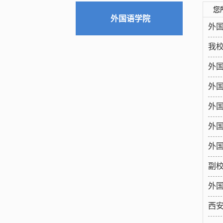
您
外国语学院
外
我校
外
外
外
外国
外
副
外
西